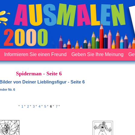
Informieren Sie einen Freund
Geben Sie Ihre Meinung
Ge
Spiderman - Seite 6
Bilder von Deiner Lieblingsfigur - Seite 6
nder Nr. 6
°
1
°
2
°
3
°
4
°
5
°
6
°
7
°