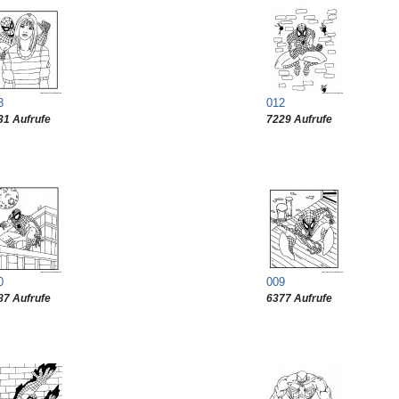
3
012
31 Aufrufe
7229 Aufrufe
0
009
87 Aufrufe
6377 Aufrufe