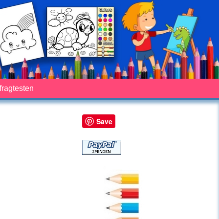
fragtesten
Save