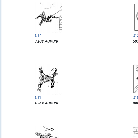
014
01
7108 Aufrufe
59
011
01
6349 Aufrufe
88