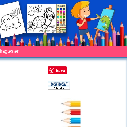
fragtesten
Save