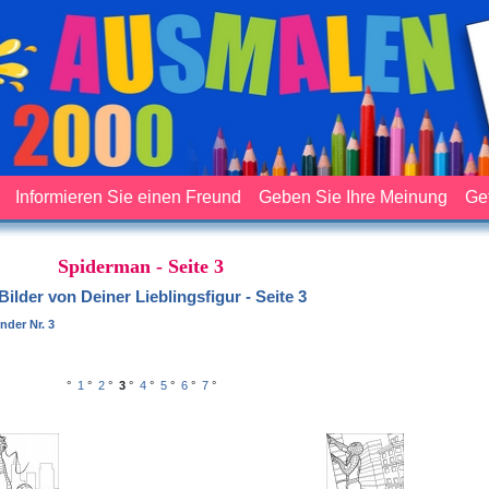
Informieren Sie einen Freund
Geben Sie Ihre Meinung
Ge
Spiderman - Seite 3
Bilder von Deiner Lieblingsfigur - Seite 3
nder Nr. 3
°
1
°
2
°
3
°
4
°
5
°
6
°
7
°