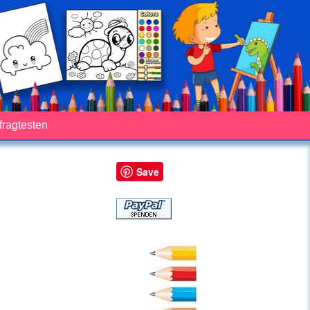
fragtesten
Save