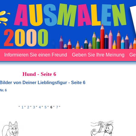
Informieren Sie einen Freund
Geben Sie Ihre Meinung
Ge
Hund - Seite 6
Bilder von Deiner Lieblingsfigur - Seite 6
Nr. 6
°
1
°
2
°
3
°
4
°
5
°
6
°
7
°