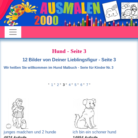
Hund - Seite 3
12 Bilder von Deiner Lieblingsfigur - Seite 3
Wir heißen Sie willkommen im Hund Malbuch - Serie für Kinder Nr. 3
°
1
°
2
°
3
°
4
°
5
°
6
°
7
°
junges madchen und 2 hunde
ich bin ein schoner hund
4874 Aufrufe
14854 Aufrufe