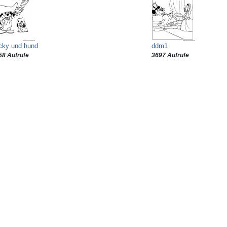
cky und hund
ddm1
58 Aufrufe
3697 Aufrufe