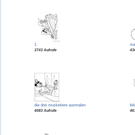
1
ma
3743 Aufrufe
43
die drei musketiere ausmalen
bil
4083 Aufrufe
46