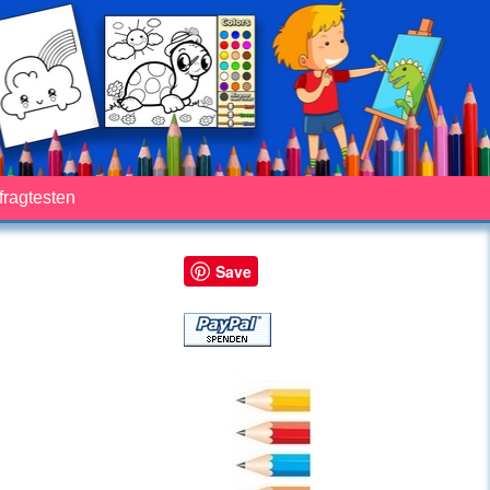
fragtesten
Save