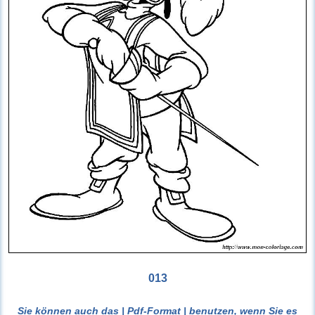
013
Sie können auch das
| Pdf-Format |
benutzen, wenn Sie es