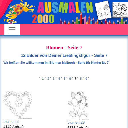
Blumen - Seite 7
12 Bilder von Deiner Lieblingsfigur - Seite 7
Wir heißen Sie willkommen im Blumen Malbuch - Serie für Kinder Nr. 7
°
1
°
2
°
3
°
4
°
5
°
6
°
7
°
8
°
9
°
blumen 3
blumen 29
4140 Aufrufe
5713 Aufrufe