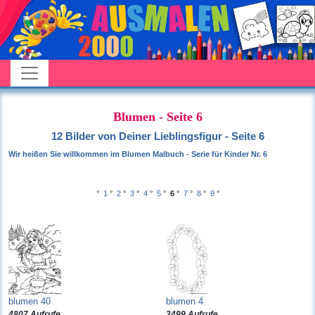
Blumen - Seite 6
12 Bilder von Deiner Lieblingsfigur - Seite 6
Wir heißen Sie willkommen im Blumen Malbuch - Serie für Kinder Nr. 6
°
1
°
2
°
3
°
4
°
5
°
6
°
7
°
8
°
9
°
blumen 40
blumen 4
4807 Aufrufe
3499 Aufrufe