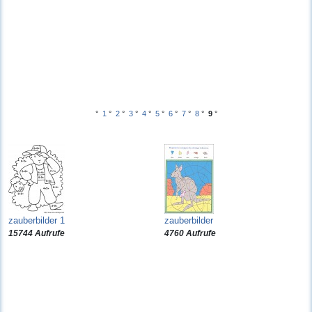
°
1
°
2
°
3
°
4
°
5
°
6
°
7
°
8
°
9
°
zauberbilder 1
zauberbilder
15744 Aufrufe
4760 Aufrufe