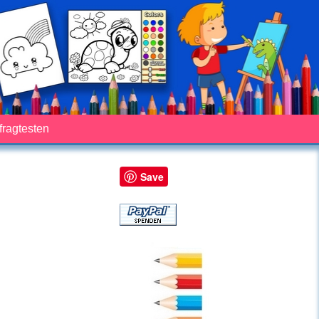
fragtesten
Save