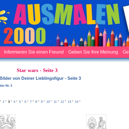
Informieren Sie einen Freund
Geben Sie Ihre Meinung
Ge
Star wars - Seite 3
Bilder von Deiner Lieblingsfigur - Seite 3
er Nr. 3
°
2
°
3
°
4
°
5
°
6
°
7
°
8
°
9
°
10
°
11
°
12
°
13
°
14
°