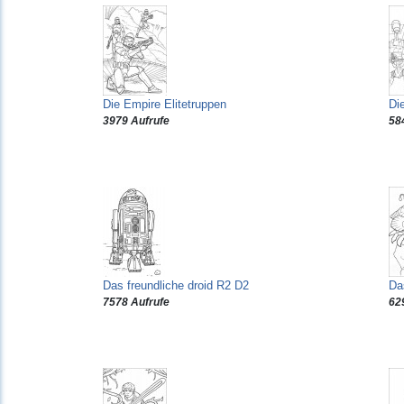
Die Empire Elitetruppen
Di
3979 Aufrufe
58
Das freundliche droid R2 D2
Da
7578 Aufrufe
62