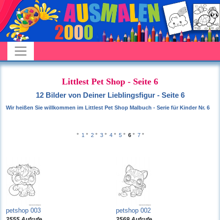
Littlest Pet Shop - Seite 6
12 Bilder von Deiner Lieblingsfigur - Seite 6
Wir heißen Sie willkommen im Littlest Pet Shop Malbuch - Serie für Kinder Nr. 6
°
1
°
2
°
3
°
4
°
5
°
6
°
7
°
petshop 003
petshop 002
3555 Aufrufe
3569 Aufrufe