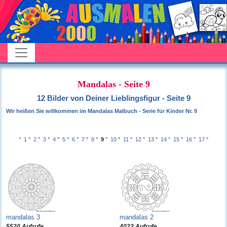
Mandalas - Seite 9
12 Bilder von Deiner Lieblingsfigur - Seite 9
Wir heißen Sie willkommen im Mandalas Malbuch - Serie für Kinder Nr. 9
°
1
°
2
°
3
°
4
°
5
°
6
°
7
°
8
°
9
°
10
°
11
°
12
°
13
°
14
°
15
°
16
°
17
°
mandalas 3
mandalas 2
5520 Aufrufe
4023 Aufrufe