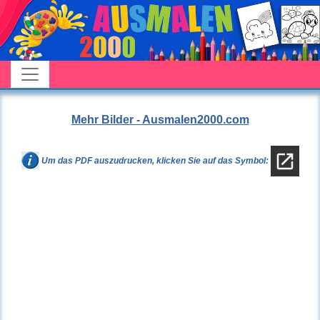
Mehr Bilder - Ausmalen2000.com
Um das PDF auszudrucken, klicken Sie auf das Symbol: