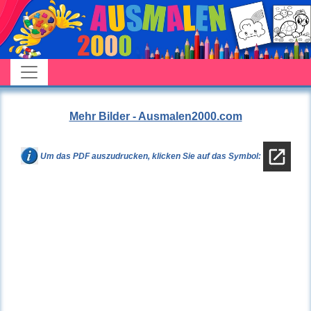
Mehr Bilder - Ausmalen2000.com
Um das PDF auszudrucken, klicken Sie auf das Symbol: