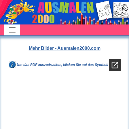
Mehr Bilder - Ausmalen2000.com
Um das PDF auszudrucken, klicken Sie auf das Symbol: