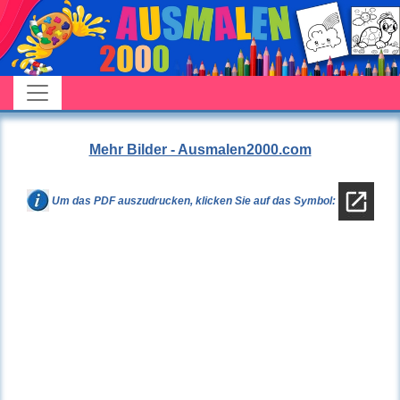
Mehr Bilder - Ausmalen2000.com
Um das PDF auszudrucken, klicken Sie auf das Symbol: