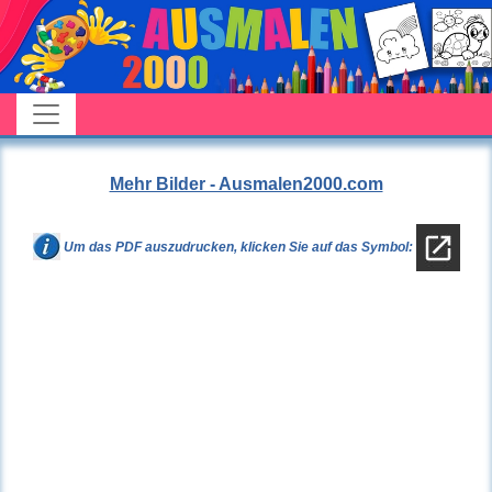
Mehr Bilder - Ausmalen2000.com
Um das PDF auszudrucken, klicken Sie auf das Symbol: