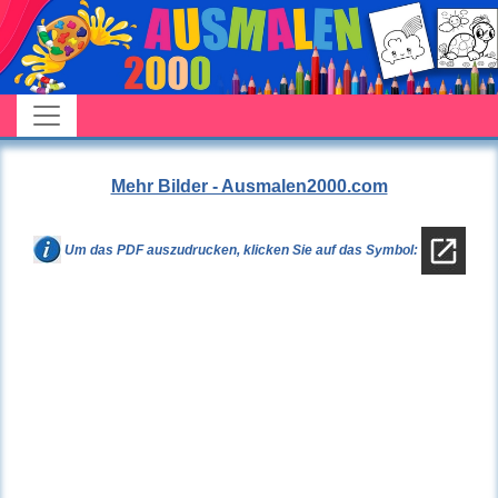
Mehr Bilder - Ausmalen2000.com
Um das PDF auszudrucken, klicken Sie auf das Symbol: