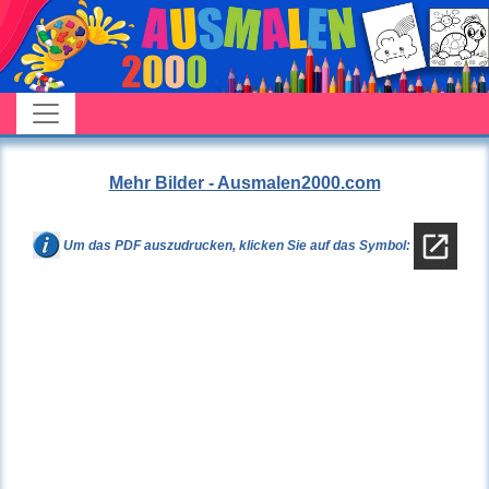
Mehr Bilder - Ausmalen2000.com
Um das PDF auszudrucken, klicken Sie auf das Symbol: