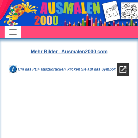
Mehr Bilder - Ausmalen2000.com
Um das PDF auszudrucken, klicken Sie auf das Symbol: