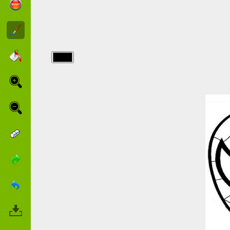
img/masques/Spiderman-
den-
Spinnenmann-
Maske.jpg