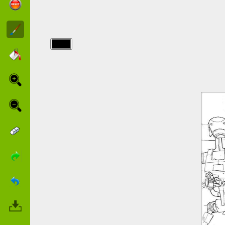
img/starwars/Die-
Armee-von-
Robotern.jpg