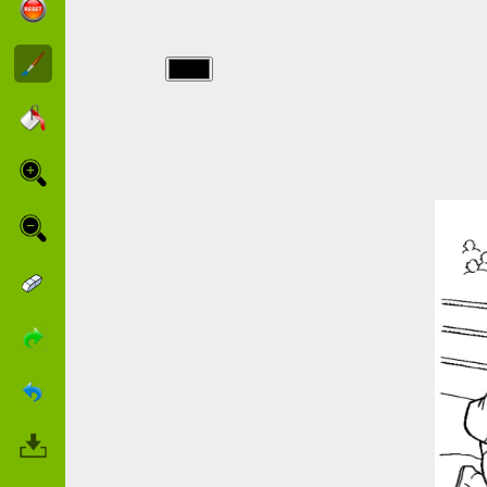
img/catch/Er-
springt-auf-
ihn.jpg