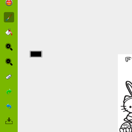
img/paques/Das-
Ausmalen2000-
Team-
wunscht-
Ihnen-ein-
Frohes-
Osterfest.jpg