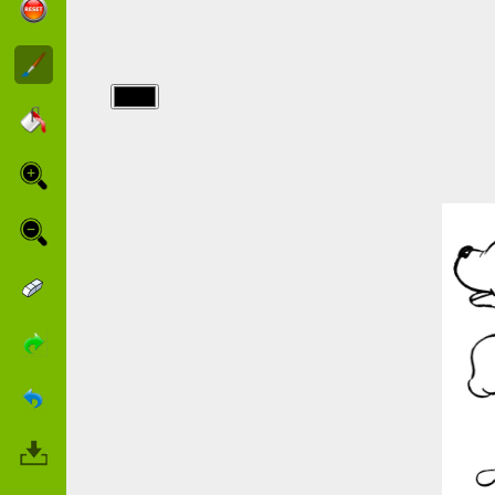
img/chiens/Er-
spielt-mit-
Blumen.jpg