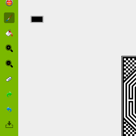
img/labyrinthe/Spezielle-
labyrinth.jpg