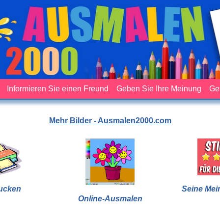
Informieren Sie einen Freund
Geben Sie Ihre Meinung
Ge
Mehr Bilder - Ausmalen2000.com
ucken
Seine Mei
Online-Ausmalen