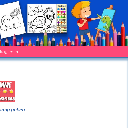
fragtesten
nung geben