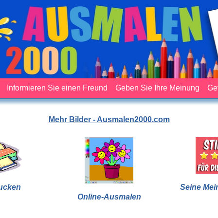
Informieren Sie einen Freund
Geben Sie Ihre Meinung
Ge
Mehr Bilder - Ausmalen2000.com
ucken
Seine Mei
Online-Ausmalen