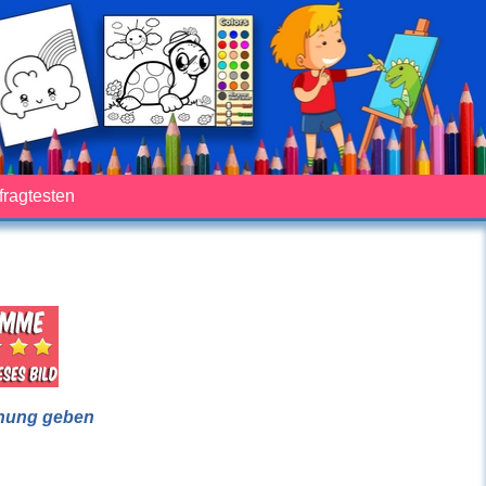
fragtesten
nung geben