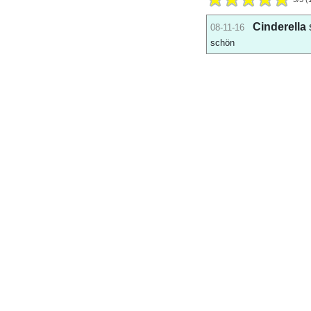
Cinderella
s
08-11-16
schön