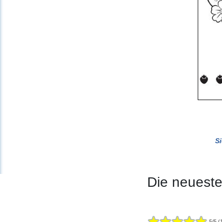
S
Die neuest
5
/
5
(