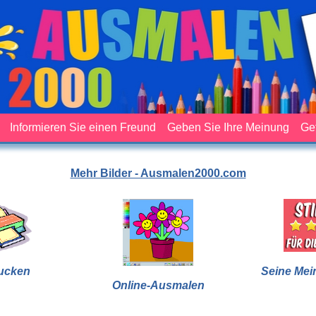
Informieren Sie einen Freund
Geben Sie Ihre Meinung
Ge
Mehr Bilder - Ausmalen2000.com
ucken
Seine Mei
Online-Ausmalen