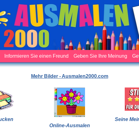
Informieren Sie einen Freund
Geben Sie Ihre Meinung
Ge
Mehr Bilder - Ausmalen2000.com
ucken
Seine Mei
Online-Ausmalen