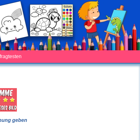
fragtesten
nung geben