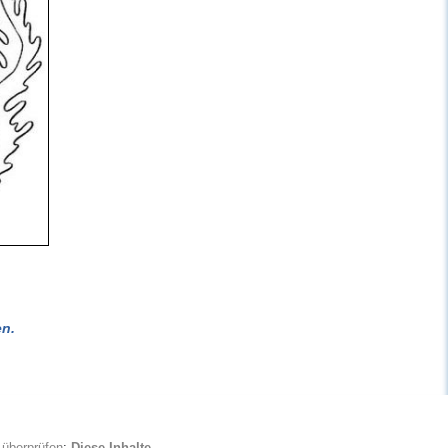
n.
 überprüfen
:
Diese Inhalte