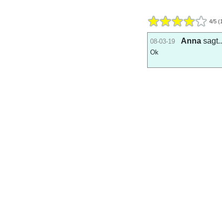
4
/
5
(
Anna
sagt..
08-03-19
Ok