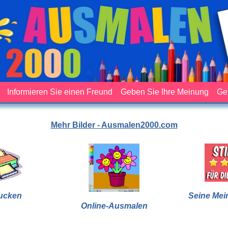
Informieren Sie einen Freund
Geben Sie Ihre Meinung
Ge
Mehr Bilder - Ausmalen2000.com
ucken
Seine Mei
Online-Ausmalen