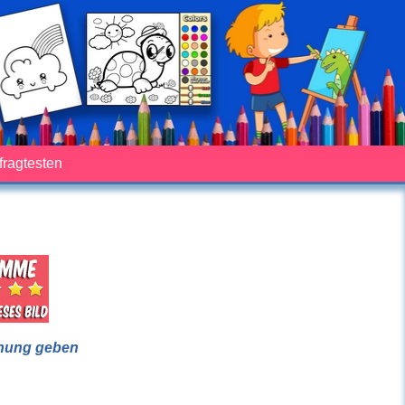
fragtesten
nung geben