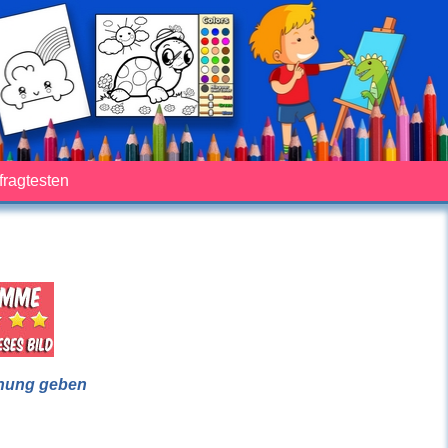
fragtesten
nung geben