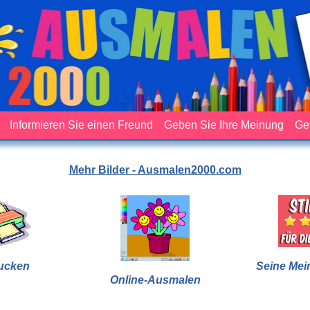
Informieren Sie einen Freund
Geben Sie Ihre Meinung
Ge
Mehr Bilder - Ausmalen2000.com
ucken
Seine Mei
Online-Ausmalen