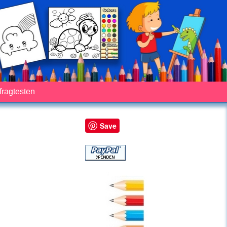
fragtesten
Save