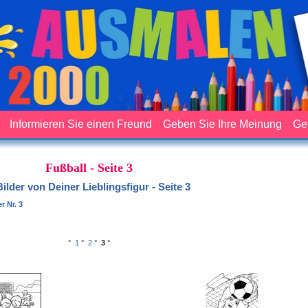
Informieren Sie einen Freund
Geben Sie Ihre Meinung
Ge
Fußball - Seite 3
Bilder von Deiner Lieblingsfigur - Seite 3
r Nr. 3
°
1
°
2
°
3
°