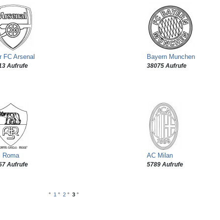
r FC Arsenal
Bayern Munchen
13 Aufrufe
38075 Aufrufe
 Roma
AC Milan
57 Aufrufe
5789 Aufrufe
°
1
°
2
°
3
°