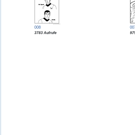
008
00
3783 Aufrufe
97