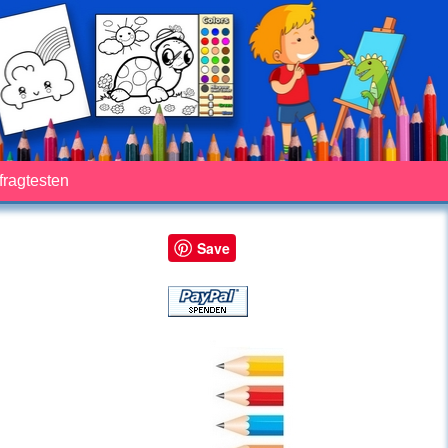
fragtesten
Save