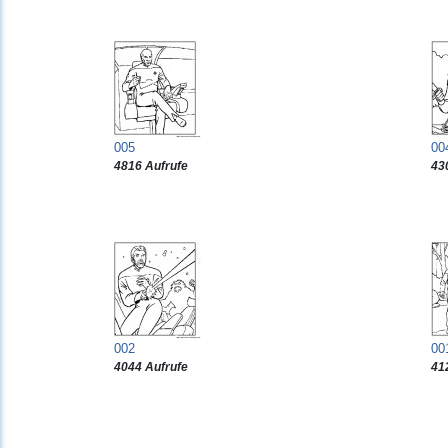
005
00
4816 Aufrufe
43
002
00
4044 Aufrufe
41