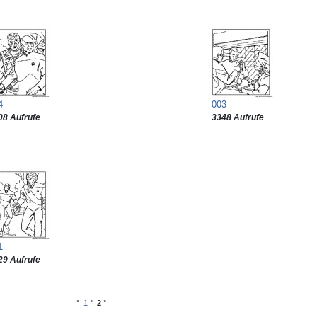
4
003
08 Aufrufe
3348 Aufrufe
1
29 Aufrufe
°
1
°
2
°