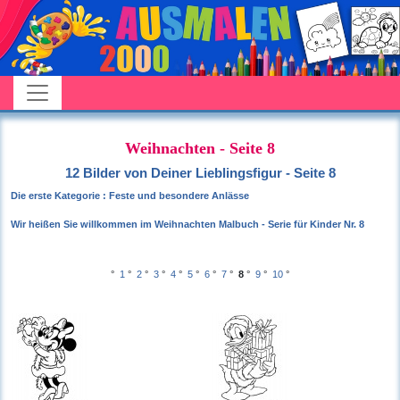
Weihnachten - Seite 8
12 Bilder von Deiner Lieblingsfigur - Seite 8
Die erste Kategorie : Feste und besondere Anlässe
Wir heißen Sie willkommen im Weihnachten Malbuch - Serie für Kinder Nr. 8
°
1
°
2
°
3
°
4
°
5
°
6
°
7
°
8
°
9
°
10
°