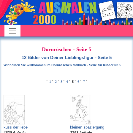
Dornröschen - Seite 5
12 Bilder von Deiner Lieblingsfigur - Seite 5
Wir heißen Sie willkommen im Dornröschen Malbuch - Serie für Kinder Nr. 5
°
1
°
2
°
3
°
4
°
5
°
6
°
7
°
kuss der liebe
kleinen spaziergang
4620 Aufrufe
3793 Aufrufe