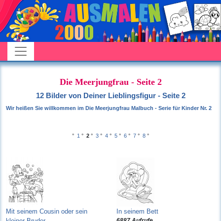
Die Meerjungfrau - Seite 2
12 Bilder von Deiner Lieblingsfigur - Seite 2
Wir heißen Sie willkommen im Die Meerjungfrau Malbuch - Serie für Kinder Nr. 2
°
1
°
2
°
3
°
4
°
5
°
6
°
7
°
8
°
Mit seinem Cousin oder sein
In seinem Bett
kleiner Bruder
6887 Aufrufe