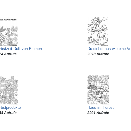
rbstzeit Duft von Blumen
Du siehst aus wie eine V
24 Aufrufe
2378 Aufrufe
rbstprodukte
Haus im Herbst
44 Aufrufe
3921 Aufrufe