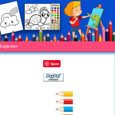
fragtesten
Save