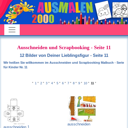
Ausschneiden und Scrapbooking - Seite 11
12 Bilder von Deiner Lieblingsfigur - Seite 11
Wir heißen Sie willkommen im Ausschneiden und Scrapbooking Malbuch - Serie
für Kinder Nr. 11
°
1
°
2
°
3
°
4
°
5
°
6
°
7
°
8
°
9
°
10
°
11
°
ausschneiden
ausschneiden 1