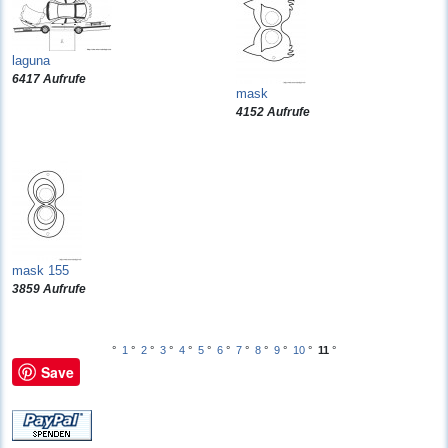
laguna
6417 Aufrufe
mask
4152 Aufrufe
mask 155
3859 Aufrufe
°
1
°
2
°
3
°
4
°
5
°
6
°
7
°
8
°
9
°
10
°
11
°
Save