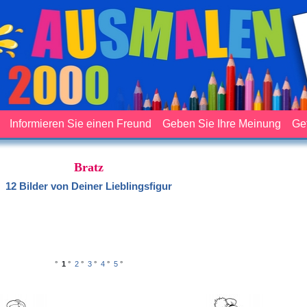
Informieren Sie einen Freund
Geben Sie Ihre Meinung
Ge
Bratz
12 Bilder von Deiner Lieblingsfigur
°
1
°
2
°
3
°
4
°
5
°