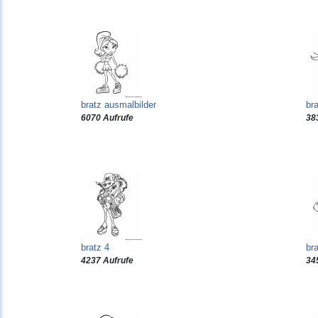
bratz ausmalbilder
bra
6070 Aufrufe
38
bratz 4
bra
4237 Aufrufe
34