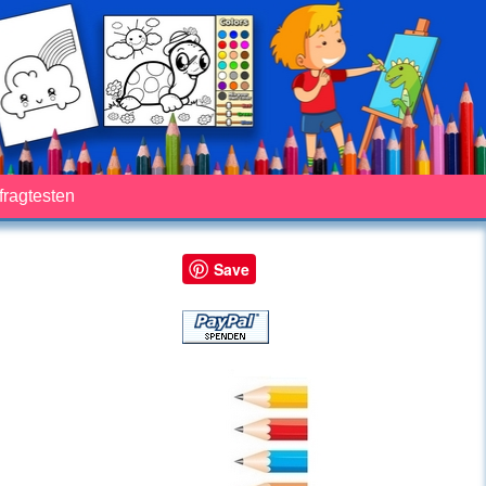
fragtesten
Save